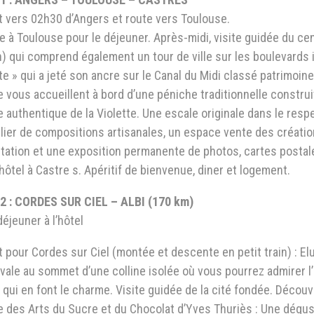
t vers 02h30 d’Angers et route vers Toulouse.
e à Toulouse pour le déjeuner. Après-midi, visite guidée du cent
) qui comprend également un tour de ville sur les boulevards i
te » qui a jeté son ancre sur le Canal du Midi classé patrimoi
 vous accueillent à bord d’une péniche traditionnelle construi
authentique de la Violette. Une escale originale dans le respe
lier de compositions artisanales, un espace vente des créatio
tation et une exposition permanente de photos, cartes postal
hôtel à Castre s. Apéritif de bienvenue, diner et logement.
2 : CORDES SUR CIEL – ALBI (170 km)
déjeuner à l’hôtel
 pour Cordes sur Ciel (montée et descente en petit train) : Elu
vale au sommet d’une colline isolée où vous pourrez admirer l
 qui en font le charme. Visite guidée de la cité fondée. Découver
 des Arts du Sucre et du Chocolat d’Yves Thuriès : Une dégu