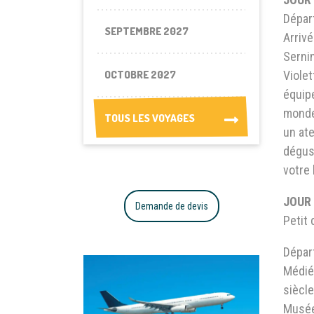
Dépar
SEPTEMBRE 2027
Arrivé
Sernin
OCTOBRE 2027
Violet
équipe
monde 
TOUS LES VOYAGES
TOUS LES VOYAGES
un ate
dégus
votre 
JOUR 
Demande de devis
Petit 
Départ
Médié
siècle
Musée