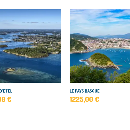
 D’ETEL
LE PAYS BASQUE
,00
€
1225,00
€