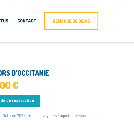
CTUS
CONTACT
DEMANDE DE DEVIS
RS D’OCCITANIE
,00
€
de de réservation
 :
Octobre 2026
,
Tous les voyages
Étiquette :
Séjour