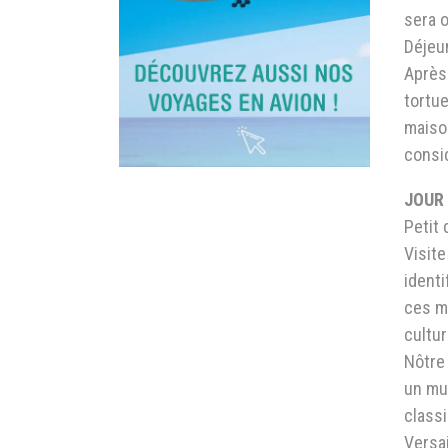
sera o
Déjeu
Après 
tortue
maison
consid
JOUR 
Petit 
Visite
identi
ces ma
cultur
Nôtre 
un mus
classi
Versai