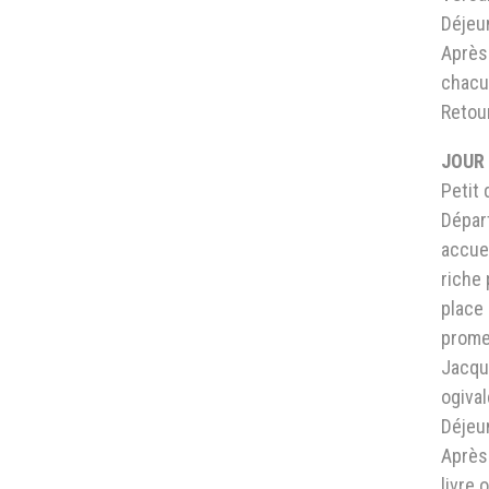
Déjeu
Après 
chacun
Retour
JOUR 
Petit 
Départ
accuei
riche 
place 
prome
Jacqu
ogiva
Déjeu
Après 
livre 