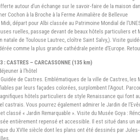
fferte autour d’un échange sur le savoir-faire de la maison da
ner Cochon à la Broche à la Ferme Animalière de Bellevue
Midi, départ pour Albi classée au Patrimoine Mondial de l’UNES
uses ruelles, passage devant de beaux hôtels particuliers et 
 natale de Toulouse Lautrec, cloître Saint Salvy,). Visite guidé
érée comme la plus grande cathédrale peinte d’Europe. Retour 
3 : CASTRES – CARCASSONNE (135 km)
déjeuner à l’hôtel
 Guidée de Castres. Emblématiques de la ville de Castres, les 
fiables par leurs façades colorées, surplombent l’Agout. Parcou
gnifiques hôtels particuliers de style Renaissance qui font au
el castrais. Vous pourrez également admirer le Jardin de l’Evêc
et classé « Jardin Remarquable ». Visite du Musée Goya : Rénov
ée entièrement repensé et accessible. Il est situé dans un an
que du XVIIe siècle dont les plans ont été dessinés par Jules
lles.