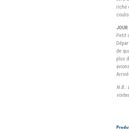
riche 
coulis
JOUR 
Petit 
Dépar
de qua
plus d
avions
Arriv
N.B.: 
visites
Produi