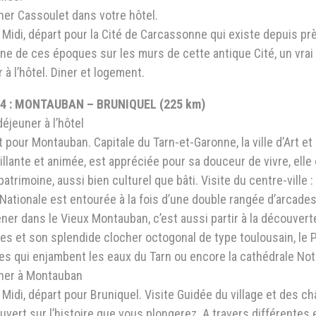
ner Cassoulet dans votre hôtel.
Midi, départ pour la Cité de Carcassonne qui existe depuis pr
e de ces époques sur les murs de cette antique Cité, un vrai l
 à l’hôtel. Diner et logement.
4 : MONTAUBAN – BRUNIQUEL (225 km)
déjeuner à l’hôtel
 pour Montauban. Capitale du Tarn-et-Garonne, la ville d’Art et 
llante et animée, est appréciée pour sa douceur de vivre, elle 
patrimoine, aussi bien culturel que bâti. Visite du centre-ville 
Nationale est entourée à la fois d’une double rangée d’arcade
ner dans le Vieux Montauban, c’est aussi partir à la découver
es et son splendide clocher octogonal de type toulousain, le 
les qui enjambent les eaux du Tarn ou encore la cathédrale No
ner à Montauban
Midi, départ pour Bruniquel. Visite Guidée du village et des ch
ouvert sur l’histoire que vous plongerez. A travers différentes