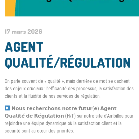
17 mars 2026
AGENT
QUALITÉ/RÉGULATION
On parle souvent de « qualité », mais derrière ce mot se cachent
des enjeux cruciaux : l’efficacité des processus, la satisfaction des
clients et la fluidité de nos services de régulation.
𝗡𝗼𝘂𝘀 𝗿𝗲𝗰𝗵𝗲𝗿𝗰𝗵𝗼𝗻𝘀 𝗻𝗼𝘁𝗿𝗲 𝗳𝘂𝘁𝘂𝗿(𝗲) 𝗔𝗴𝗲𝗻𝘁
𝗤𝘂𝗮𝗹𝗶𝘁𝗲́ 𝗱𝗲 𝗥𝗲́𝗴𝘂𝗹𝗮𝘁𝗶𝗼𝗻 (H/F) sur notre site d’Ambillou pour
rejoindre une équipe dynamique où la satisfaction client et la
sécurité sont au cœur des priorités.