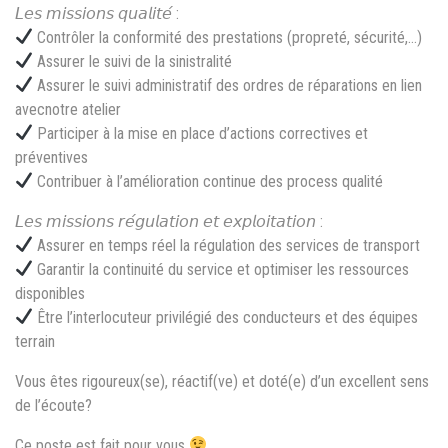
𝘓𝘦𝘴 𝘮𝘪𝘴𝘴𝘪𝘰𝘯𝘴 𝘲𝘶𝘢𝘭𝘪𝘵𝘦́ :
Contrôler la conformité des prestations (propreté, sécurité,…)
Assurer le suivi de la sinistralité
Assurer le suivi administratif des ordres de réparations en lien
avecnotre atelier
Participer à la mise en place d’actions correctives et
préventives
Contribuer à l’amélioration continue des process qualité
𝘓𝘦𝘴 𝘮𝘪𝘴𝘴𝘪𝘰𝘯𝘴 𝘳𝘦́𝘨𝘶𝘭𝘢𝘵𝘪𝘰𝘯 𝘦𝘵 𝘦𝘹𝘱𝘭𝘰𝘪𝘵𝘢𝘵𝘪𝘰𝘯 :
Assurer en temps réel la régulation des services de transport
Garantir la continuité du service et optimiser les ressources
disponibles
Être l’interlocuteur privilégié des conducteurs et des équipes
terrain
Vous êtes rigoureux(se), réactif(ve) et doté(e) d’un excellent sens
de l’écoute?
Ce poste est fait pour vous